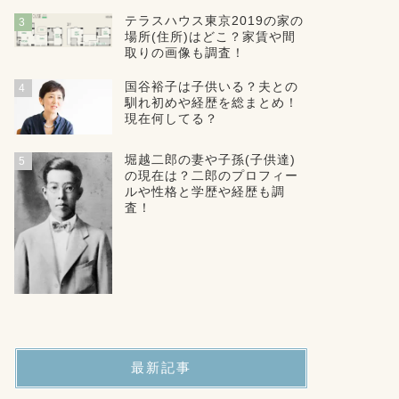
テラスハウス東京2019の家の
3
場所(住所)はどこ？家賃や間
取りの画像も調査！
国谷裕子は子供いる？夫との
4
馴れ初めや経歴を総まとめ！
現在何してる？
堀越二郎の妻や子孫(子供達)
5
の現在は？二郎のプロフィー
ルや性格と学歴や経歴も調
査！
最新記事