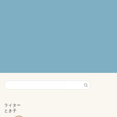
ライター
とき子