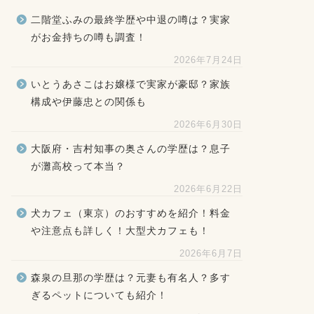
二階堂ふみの最終学歴や中退の噂は？実家
がお金持ちの噂も調査！
2026年7月24日
いとうあさこはお嬢様で実家が豪邸？家族
構成や伊藤忠との関係も
2026年6月30日
大阪府・吉村知事の奥さんの学歴は？息子
が灘高校って本当？
2026年6月22日
犬カフェ（東京）のおすすめを紹介！料金
や注意点も詳しく！大型犬カフェも！
2026年6月7日
森泉の旦那の学歴は？元妻も有名人？多す
ぎるペットについても紹介！