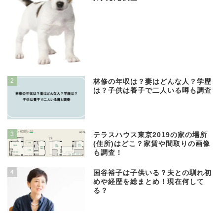
2
林修の年収は？妻はどんな人？学歴
は？子供は養子で二人いる噂も調査
3
テラスハウス東京2019の家の場所
(住所)はどこ？家賃や間取りの画像
も調査！
4
国谷裕子は子供いる？夫との馴れ初
めや経歴を総まとめ！現在何して
る？