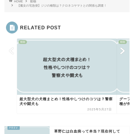
HOME
動物
【魔女の宅急便】ジジの種類は？クロネコヤマトとの関係も調査！
RELATED POST
動物
動物
超大型犬の犬種まとめ！性格やしつけのコツは？警察
グーフ
犬や闘犬も
種が何
2025年5月27日
草野仁は白血病って本当？現在何して