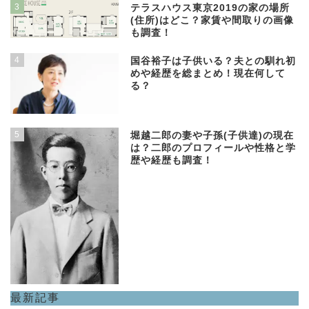
3
テラスハウス東京2019の家の場所
(住所)はどこ？家賃や間取りの画像
も調査！
4
国谷裕子は子供いる？夫との馴れ初
めや経歴を総まとめ！現在何して
る？
5
堀越二郎の妻や子孫(子供達)の現在
は？二郎のプロフィールや性格と学
歴や経歴も調査！
最新記事