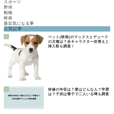
スポーツ
野球
動物
映画
最近気になる事
人気記事
1
ペット(映画)のマックスとデューク
の犬種は？全キャラクター吹替えと
挿入歌も調査！
2
林修の年収は？妻はどんな人？学歴
は？子供は養子で二人いる噂も調査