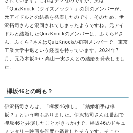
されています。これはデマなのですが、実は
「QuizKnock（クイズノック）」の別のメンバーが、
元アイドルとの結婚を発表したのです。そのため、伊
沢拓司さんと混同されてしまったようですね。元アイ
ドルと結婚したQuizKnockのメンバーは、ふくらPさ
ん。ふくらPさんはQuizKnockの初期メンバーで、東京
工業大学中退という経歴を持っています。2024年7
月、元乃木坂46・高山一実さんとの結婚を発表しまし
た。
欅坂46との噂も？
伊沢拓司さんは、「欅坂46推し」「結婚相手は欅
坂？」という噂もありました。伊沢拓司さんは番組で
欅坂46と共演したことがきっかけで、欅坂46のドキュ
メンタリー映画を何度か鑑賞したそうです。そこか