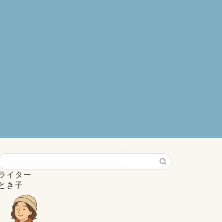
ライター
とき子