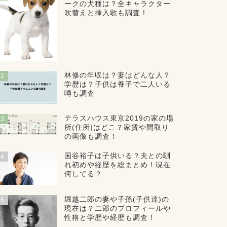
ークの犬種は？全キャラクター
吹替えと挿入歌も調査！
林修の年収は？妻はどんな人？
2
学歴は？子供は養子で二人いる
噂も調査
テラスハウス東京2019の家の場
3
所(住所)はどこ？家賃や間取り
の画像も調査！
国谷裕子は子供いる？夫との馴
4
れ初めや経歴を総まとめ！現在
何してる？
堀越二郎の妻や子孫(子供達)の
5
現在は？二郎のプロフィールや
性格と学歴や経歴も調査！