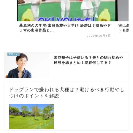
萩原利久の学歴(出身高校や大学)と経歴は？映画やド
実は高
ラマの出演作品と...
トも実
2020年10月5日
国谷裕子は子供いる？夫との馴れ初めや
経歴を総まとめ！現在何してる？
ドッグランで嫌われる犬種は？避けるべき行動やし
つけのポイントを解説