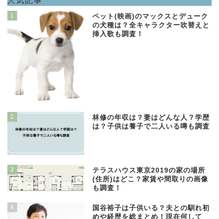
人気記事
1
ペット(映画)のマックスとデューク
の犬種は？全キャラクター吹替えと
挿入歌も調査！
2
林修の年収は？妻はどんな人？学歴
は？子供は養子で二人いる噂も調査
3
テラスハウス東京2019の家の場所
(住所)はどこ？家賃や間取りの画像
も調査！
4
国谷裕子は子供いる？夫との馴れ初
めや経歴を総まとめ！現在何して