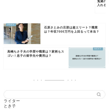
鬼滅の
入れる方
石原さとみの旦那は超エリート？職業
は？年収7000万円を上回るって本当？
高嶋ちさ子夫の学歴や職業は？家柄もス
ゴい！息子の留学先や費用は？
ライター
とき子