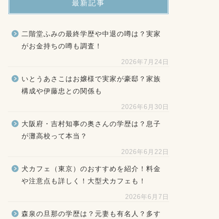
最新記事
二階堂ふみの最終学歴や中退の噂は？実家
がお金持ちの噂も調査！
2026年7月24日
いとうあさこはお嬢様で実家が豪邸？家族
構成や伊藤忠との関係も
2026年6月30日
大阪府・吉村知事の奥さんの学歴は？息子
が灘高校って本当？
2026年6月22日
犬カフェ（東京）のおすすめを紹介！料金
や注意点も詳しく！大型犬カフェも！
2026年6月7日
森泉の旦那の学歴は？元妻も有名人？多す