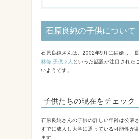
石原良純の子供について
石原良純さんは、2002年9月に結婚し
林
修 子供
2
人
といった話題が注目された
いようです。
子供たちの現在をチェック
石原良純さんの子供の詳しい年齢は公表
すでに成人し大学に通っている可能性が
ます。