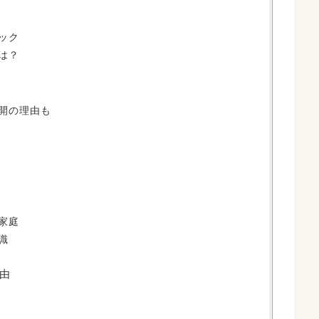
ック
は？
開の理由も
家庭
識
由