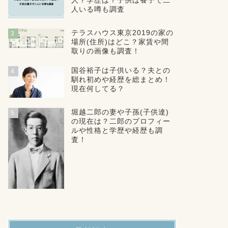
人？学歴は？子供は養子で二
人いる噂も調査
テラスハウス東京2019の家の
3
場所(住所)はどこ？家賃や間
取りの画像も調査！
国谷裕子は子供いる？夫との
4
馴れ初めや経歴を総まとめ！
現在何してる？
堀越二郎の妻や子孫(子供達)
5
の現在は？二郎のプロフィー
ルや性格と学歴や経歴も調
査！