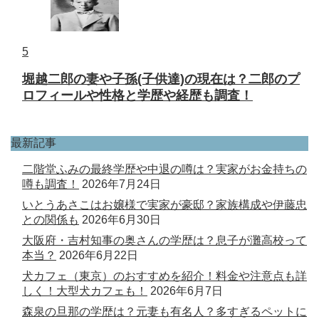
5
堀越二郎の妻や子孫(子供達)の現在は？二郎のプ
ロフィールや性格と学歴や経歴も調査！
最新記事
二階堂ふみの最終学歴や中退の噂は？実家がお金持ちの
噂も調査！
2026年7月24日
いとうあさこはお嬢様で実家が豪邸？家族構成や伊藤忠
との関係も
2026年6月30日
大阪府・吉村知事の奥さんの学歴は？息子が灘高校って
本当？
2026年6月22日
犬カフェ（東京）のおすすめを紹介！料金や注意点も詳
しく！大型犬カフェも！
2026年6月7日
森泉の旦那の学歴は？元妻も有名人？多すぎるペットに