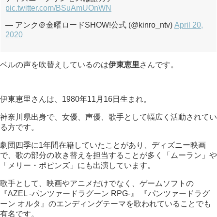
pic.twitter.com/BSuAmUOnWN
— アンク＠金曜ロードSHOW!公式 (@kinro_ntv)
April 20,
2020
ベルの声を吹替えしているのは
伊東恵里
さんです。
伊東恵里さんは、1980年11月16日生まれ。
神奈川県出身で、女優、声優、歌手として幅広く活動されてい
る方です。
劇団四季に1年間在籍していたことがあり、ディズニー映画
で、歌の部分の吹き替えを担当することが多く「ムーラン」や
「メリー・ポピンズ」にも出演しています。
歌手として、映画やアニメだけでなく、ゲームソフトの
『AZEL -パンツァードラグーン RPG-』 『パンツァードラグ
ーン オルタ』のエンディングテーマを歌われていることでも
有名です。