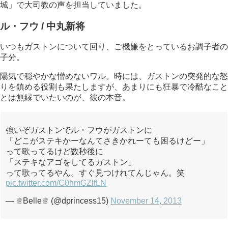
城」で大司教の声を担当していました。
ル・フウ / 中丸新将
いつもガストンについて回り、ご機嫌をとっているお調子者の
子分。
陽気で穏やかな憎めないワル。時には、ガストンの突発的な怒
りを鎮める役割も果たしますが、あまりにも狂暴で冷酷なこと
とは無縁でいたいのが、彼の本音。
強いぞガストンでル・フウがガストンに
「どこがステキかーなんてさきかれーても困るけどー」
って歌ってるけど数秒後に
「ステキなアゴをしてるガストン」
って歌ってるやん。すぐ見つけれてんじゃん。笑
pic.twitter.com/C0hmGZlfLN
— ♕Belle♕ (@dprincess15)
November 14, 2013