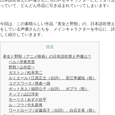
日本語吹替えの声優さんたちの声もキャラクターにピッタリ合
っていて、どんどん作品に引き込まれていってしまいます♪
今回は、この素晴らしい作品『美女と野獣』の、日本語吹替え
をしている声優さんたちを、メインキャラクターを中心に、詳
しく紹介していきます。
目次
美女と野獣（アニメ映画）の日本語吹替え声優は？
ベル / 伊東恵里
野獣 / 山寺宏一
ガストン / 松本宰二
ルミエール / 江原正士（台詞）、若江準威知（歌）
コグスワース / 熊倉一雄
ポット夫人 / 福田公子（台詞）、ポプラ（歌）
チップ / 山口淳史
モーリス / あずさ欣平
ル・フウ / 中丸新将
ワードローブ / 近藤高子（台詞）、白石圭美（歌）