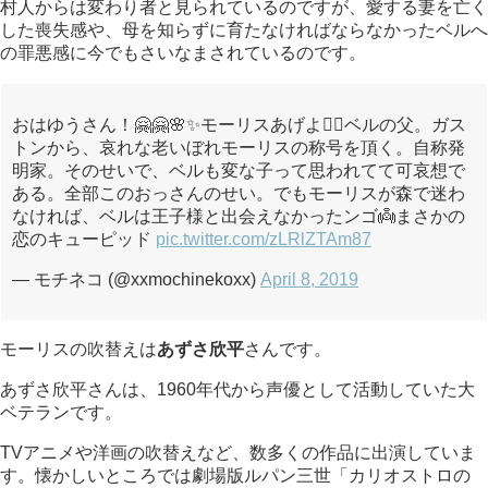
村人からは変わり者と見られているのですが、愛する妻を亡く
した喪失感や、母を知らずに育たなければならなかったベルへ
の罪悪感に今でもさいなまされているのです。
おはゆうさん！🤗🤗🌸✨モーリスあげよ🙋‍♀️ベルの父。ガス
トンから、哀れな老いぼれモーリスの称号を頂く。自称発
明家。そのせいで、ベルも変な子って思われてて可哀想で
ある。全部このおっさんのせい。でもモーリスが森で迷わ
なければ、ベルは王子様と出会えなかったンゴ👼まさかの
恋のキューピッド
pic.twitter.com/zLRlZTAm87
— モチネコ (@xxmochinekoxx)
April 8, 2019
モーリスの吹替えは
あずさ欣平
さんです。
あずさ欣平さんは、1960年代から声優として活動していた大
ベテランです。
TVアニメや洋画の吹替えなど、数多くの作品に出演していま
す。懐かしいところでは劇場版ルパン三世「カリオストロの