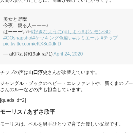
人間の姿だったときに、前歯が抜けていたからです。
美女と野獣
今夜、観る人ーーー♪
はーーーい✨
#好きなようにgoしよう
#ポケモンGO
#GOsnapshot
#ケッキング色違い
#ルミエール
#チップ
pic.twitter.com/eKX8q0dkID
— aKIRa (@19akira71)
April 24, 2020
チップの声は
山口淳史
さんが吹替えています。
ジャングル・ブックのベビー・エレファントや、新くまのプー
さんのルーなどの声も担当しています。
[quads id=2]
モーリス / あずさ欣平
モーリスは、ベルを男手ひとつで育てた優しい父親です。