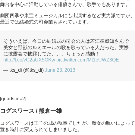
舞台を中心に活動している俳優さんで、歌手でもあります。
劇団四季や東宝ミュージカルにも出演するなど実力派ですが、
最近では結婚式の司会業もされています。
そういえば、今日の結婚式の司会の人は若江準威知さんで
美女と野獣のルミエールの歌を歌っている人だった。実際
に披露宴で披露してた、、、ちょっと感動！
http://t.co/vG2aUX5OKw
pic.twitter.com/Mt1eUWZ3QE
— tks_di (@tks_di)
June 23, 2013
[quads id=2]
コグスワース / 熊倉一雄
コグスワースは王子の城の執事でしたが、魔女の呪いによって
置き時計に変えられてしまいました。