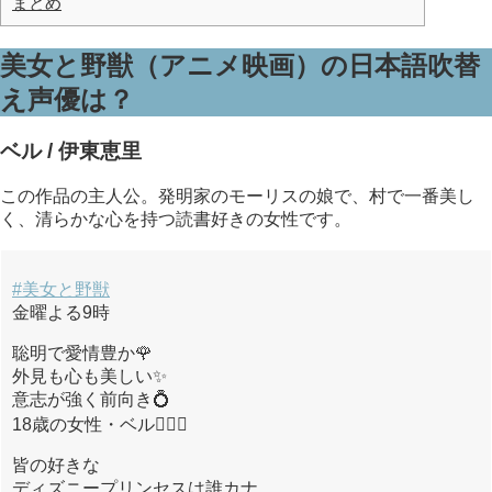
まとめ
美女と野獣（アニメ映画）の日本語吹替
え声優は？
ベル / 伊東恵里
この作品の主人公。発明家のモーリスの娘で、村で一番美し
く、清らかな心を持つ読書好きの女性です。
#美女と野獣
金曜よる9時
聡明で愛情豊か🌹
外見も心も美しい✨
意志が強く前向き💍
18歳の女性・ベル👱🏻‍♀️
皆の好きな
ディズニープリンセスは誰カナ