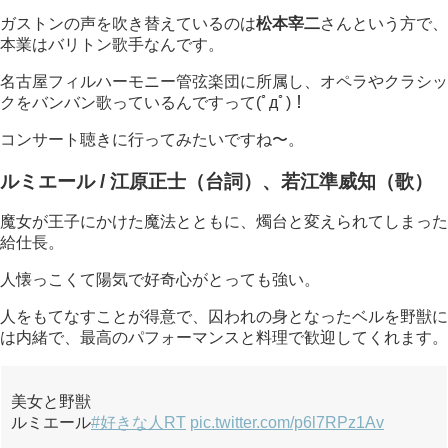
ガストンの声を吹き替えているのは
松本宰二
さんという方で、
本業はバリトン歌手なんです。
名古屋フィルハーモニー管弦楽団に所属し、オペラやクラシッ
クをバンバン歌っているんですって(ﾟдﾟ)！
コンサート聴きに行ってみたいですね〜。
ルミエール / 江原正士（台詞）、若江準威知（歌）
魔女が王子にかけた魔法とともに、燭台と変えられてしまった
給仕長。
人懐っこくて陽気で好奇心がとっても強い。
人をもてなすことが得意で、囚われの身となったベルを野獣に
は内緒で、最高のパフォーマンスと料理で歓迎してくれます。
美女と野獣
ルミエール
#好きな人RT
pic.twitter.com/p6l7RPz1Av