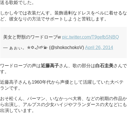
送る歌姫でした。
しかし今では衣装だんす。装飾過剰なドレスをベルに着せるな
ど、彼女なりの方法でサポートしようと苦戦します。
美女と野獣のワードローブw
pic.twitter.com/T9gefbSNBQ
— ぁぉぃ。✯✡🌙🌱💫 (@shokochokoV)
April 26, 2014
ワードローブの声は
近藤高子
さん、歌の部分は
白石圭美
さんで
す。
近藤高子さんも1960年代から声優として活躍していた大ベテ
ランです。
おそ松くん、パーマン、いなかっぺ大将、などの初期の作品か
ら出演し、アルプスの少女ハイジやフランダースの犬などにも
出演しています。