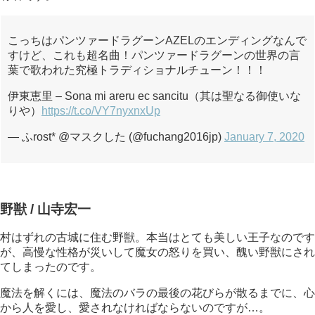
こっちはパンツァードラグーンAZELのエンディングなんで
すけど、これも超名曲！パンツァードラグーンの世界の言
葉で歌われた究極トラディショナルチューン！！！
伊東恵里 – Sona mi areru ec sancitu（其は聖なる御使いな
りや）
https://t.co/VY7nyxnxUp
— ふrost* @マスクした (@fuchang2016jp)
January 7, 2020
野獣 / 山寺宏一
村はずれの古城に住む野獣。本当はとても美しい王子なのです
が、高慢な性格が災いして魔女の怒りを買い、醜い野獣にされ
てしまったのです。
魔法を解くには、魔法のバラの最後の花びらが散るまでに、心
から人を愛し、愛されなければならないのですが…。