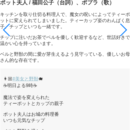
ポット夫人 / 福田公子（台詞）、ポプラ（歌）
キッチンを取り仕切る料理人で、魔女の呪いによってティーポ
ットに変えられてしまいました。ティーカップ姿のわんぱく息
子、チップといつも一緒です。
チップに注いだお茶でベルを優しく歓迎するなど、世話好きで
温かい心を持っています。
ベルと野獣の間に愛が芽生えるよう見守っている、優しいお母
さん的な存在です。
👩🏼
#美女と野獣
🐗
☕️明日よる9時☕️
魔法で姿を変えられた
ティーポットとカップの親子
ポット夫人はお城の料理番
いつも元気なチップ