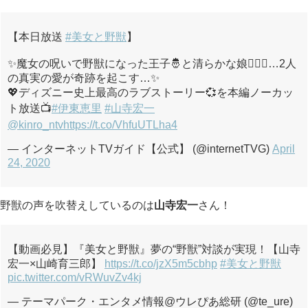
【本日放送
#美女と野獣
】
✨魔女の呪いで野獣になった王子🤴と清らかな娘👱🏻‍♀️…2人
の真実の愛が奇跡を起こす…✨
💖ディズニー史上最高のラブストーリー💞を本編ノーカッ
ト放送📺
#伊東恵里
#山寺宏一
@kinro_ntv
https://t.co/VhfuUTLha4
— インターネットTVガイド【公式】 (@internetTVG)
April
24, 2020
野獣の声を吹替えしているのは
山寺宏一
さん！
【動画必見】『美女と野獣』夢の“野獣”対談が実現！【山寺
宏一×山崎育三郎】
https://t.co/jzX5m5cbhp
#美女と野獣
pic.twitter.com/vRWuvZv4kj
— テーマパーク・エンタメ情報@ウレぴあ総研 (@te_ure)