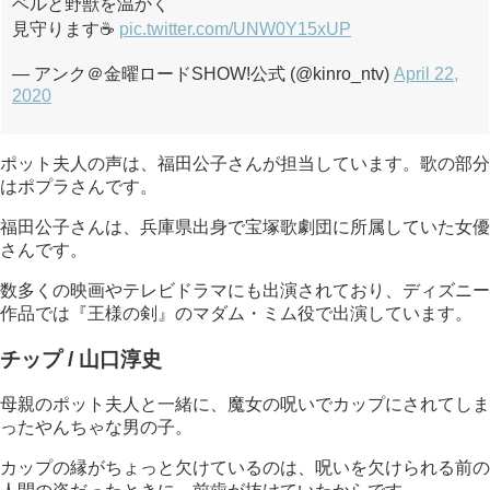
ベルと野獣を温かく
見守ります☕️
pic.twitter.com/UNW0Y15xUP
— アンク＠金曜ロードSHOW!公式 (@kinro_ntv)
April 22,
2020
ポット夫人の声は、福田公子さんが担当しています。歌の部分
はポプラさんです。
福田公子さんは、兵庫県出身で宝塚歌劇団に所属していた女優
さんです。
数多くの映画やテレビドラマにも出演されており、ディズニー
作品では『王様の剣』のマダム・ミム役で出演しています。
チップ / 山口淳史
母親のポット夫人と一緒に、魔女の呪いでカップにされてしま
ったやんちゃな男の子。
カップの縁がちょっと欠けているのは、呪いを欠けられる前の