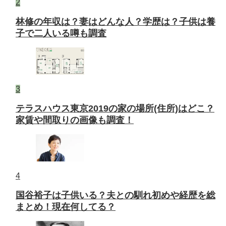
2
林修の年収は？妻はどんな人？学歴は？子供は養
子で二人いる噂も調査
3
テラスハウス東京2019の家の場所(住所)はどこ？
家賃や間取りの画像も調査！
4
国谷裕子は子供いる？夫との馴れ初めや経歴を総
まとめ！現在何してる？