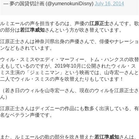
— 夢の国貸切計画 (@yumenokuniDisny)
July 16, 2014
ルミエールの声を担当するのは、声優の
江原正士
さんです。歌
の部分は
若江準威知
さんという方が吹き替えています。
江原正士さんは神奈川県出身の声優さんで、俳優やナレーショ
ンなどもされています。
ウィル・スミスやエディ・マーフィー、トム・ハンクスの吹替
えもしているのですが、2019年10月に公開されたウィル・ス
ミス主演の「ジェミニマン」という映画では、山寺宏一さんと
二人でウィル・スミスの声を吹替えたりもしています！
（若き日のウィルを山寺宏一さん、現在のウィルを江原正士さ
ん）
江原正士さんはディズニーの作品にも数多く出演している、有
名なベテラン声優です。
また、ルミエールの歌の部分を吹き替えた
若江準威知
さんは、