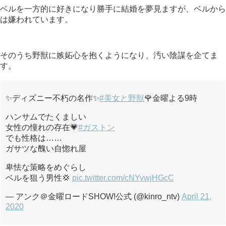
ベルを一方的に好きになり勝手に結婚を夢見ますが、ベルから
は嫌われています。
そのうち野獣に嫉妬心を抱くようになり、汚い陰謀を企てま
す。
✨ディズニー不朽の名作✨
#美女と野獣
🌹金曜よる9時
ハンサムでたくましい
女性の憧れの存在💗
#ガストン
でも性格は……
ガサツな醜い自惚れ屋
卑怯な策略をめぐらし
ベルを狙う男性💢
pic.twitter.com/cNYvwjHGcC
— アンク＠金曜ロードSHOW!公式 (@kinro_ntv)
April 21,
2020