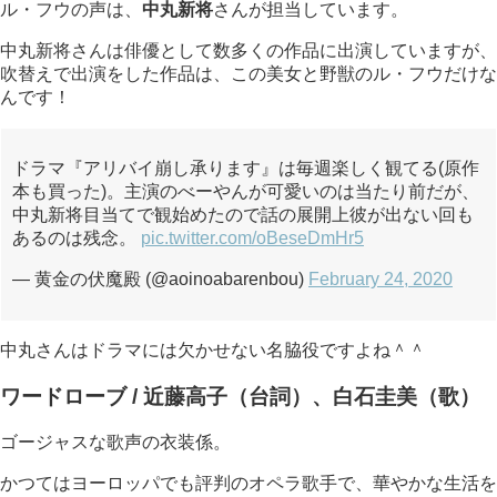
ル・フウの声は、
中丸新将
さんが担当しています。
中丸新将さんは俳優として数多くの作品に出演していますが、
吹替えで出演をした作品は、この美女と野獣のル・フウだけな
んです！
ドラマ『アリバイ崩し承ります』は毎週楽しく観てる(原作
本も買った)。主演のべーやんが可愛いのは当たり前だが、
中丸新将目当てで観始めたので話の展開上彼が出ない回も
あるのは残念。
pic.twitter.com/oBeseDmHr5
— 黄金の伏魔殿 (@aoinoabarenbou)
February 24, 2020
中丸さんはドラマには欠かせない名脇役ですよね＾＾
ワードローブ / 近藤高子（台詞）、白石圭美（歌）
ゴージャスな歌声の衣装係。
かつてはヨーロッパでも評判のオペラ歌手で、華やかな生活を