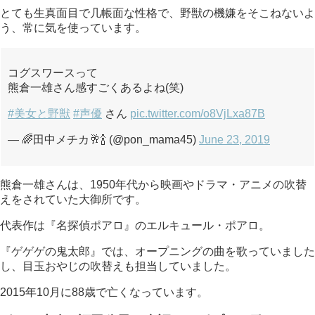
とても生真面目で几帳面な性格で、野獣の機嫌をそこねないよ
う、常に気を使っています。
コグスワースって
熊倉一雄さん感すごくあるよね(笑)
#美女と野獣
#声優
さん
pic.twitter.com/o8VjLxa87B
— 🌈田中メチカ🥂🍾 (@pon_mama45)
June 23, 2019
熊倉一雄さんは、1950年代から映画やドラマ・アニメの吹替
えをされていた大御所です。
代表作は『名探偵ポアロ』のエルキュール・ポアロ。
『ゲゲゲの鬼太郎』では、オープニングの曲を歌っていました
し、目玉おやじの吹替えも担当していました。
2015年10月に88歳で亡くなっています。