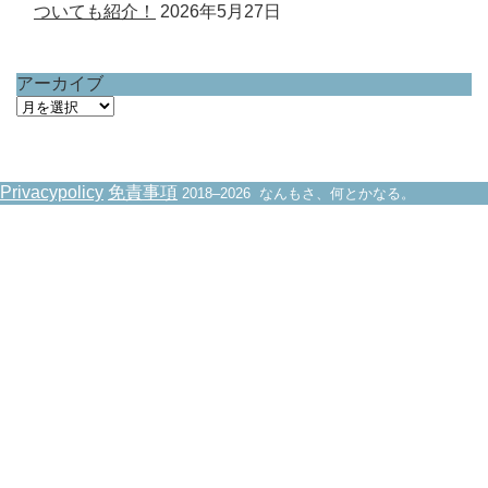
ついても紹介！
2026年5月27日
アーカイブ
ア
ー
カ
イ
Privacypolicy
免責事項
2018–2026 なんもさ、何とかなる。
ブ