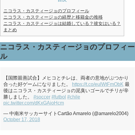
ニコラス・カスティージョのプロフィール
ニコラス・カスティージョの経歴と移籍金の推移
ニコラス・カスティージョは結婚している？彼女はいる？
まとめ
ニコラス・カスティージョのプロフィー
ル
【国際親善試合】メヒコとチレは、両者の意地がぶつかり
合った好ゲームになりました。
https://t.co/eulWtFmObK
最
後はニコラス・カスティージョの泥臭いゴールでチリが辛
勝しました。
#soccer
#futbol
#chile
pic.twitter.com/dKxGAioHcm
— 中南米サッカーサイトCartão Amarelo (@amarelo2004)
October 17, 2018