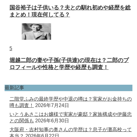
国谷裕子は子供いる？夫との馴れ初めや経歴を総
まとめ！現在何してる？
5
堀越二郎の妻や子孫(子供達)の現在は？二郎のプ
ロフィールや性格と学歴や経歴も調査！
最新記事
二階堂ふみの最終学歴や中退の噂は？実家がお金持ちの
噂も調査！
2026年7月24日
いとうあさこはお嬢様で実家が豪邸？家族構成や伊藤忠
との関係も
2026年6月30日
大阪府・吉村知事の奥さんの学歴は？息子が灘高校って
本当？
2026年6月22日