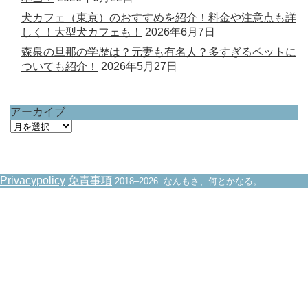
犬カフェ（東京）のおすすめを紹介！料金や注意点も詳
しく！大型犬カフェも！
2026年6月7日
森泉の旦那の学歴は？元妻も有名人？多すぎるペットに
ついても紹介！
2026年5月27日
アーカイブ
ア
ー
カ
イ
Privacypolicy
免責事項
2018–2026 なんもさ、何とかなる。
ブ