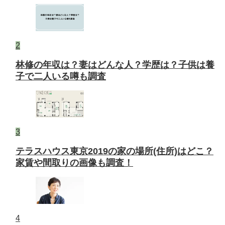
2
林修の年収は？妻はどんな人？学歴は？子供は養
子で二人いる噂も調査
3
テラスハウス東京2019の家の場所(住所)はどこ？
家賃や間取りの画像も調査！
4