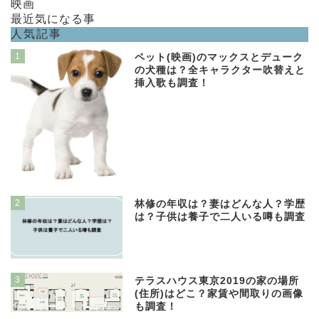
映画
最近気になる事
人気記事
1
ペット(映画)のマックスとデューク
の犬種は？全キャラクター吹替えと
挿入歌も調査！
2
林修の年収は？妻はどんな人？学歴
は？子供は養子で二人いる噂も調査
3
テラスハウス東京2019の家の場所
(住所)はどこ？家賃や間取りの画像
も調査！