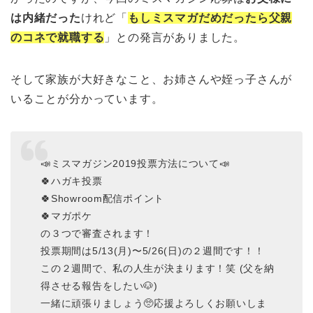
は内緒だった
けれど「
もしミスマガだめだったら父親
のコネで就職する
」との発言がありました。
そして家族が大好きなこと、お姉さんや姪っ子さんが
いることが分かっています。
📣ミスマガジン2019投票方法について📣
🍀ハガキ投票
🍀Showroom配信ポイント
🍀マガポケ
の３つで審査されます！
投票期間は5/13(月)〜5/26(日)の２週間です！！
この２週間で、私の人生が決まります！笑 (父を納
得させる報告をしたい🐶)
一緒に頑張りましょう🥺応援よろしくお願いしま