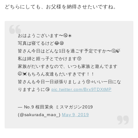
どちらにしても、お父様を納得させたいですね。
おはようございます〜🤤☀️
写真は寝てるけど😂😪
皆さん今日はどんな1日を過ごす予定ですか〜🤔🍃
私は姉と姪っ子とでかけます😚
家族がだいすきなので、いつも家族と遊んでます
🤭💓もちろん友達もだいすきです！！
皆さんも今日一日頑張りましょう😚⭐️いい一日にな
りますように😘
pic.twitter.com/Brx9TDXtMP
— No.9 桜田茉央 ミスマガジン2019
(@sakurada_mao_)
May 9, 2019