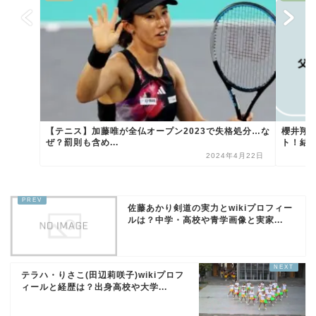
【テニス】加藤唯が全仏オープン2023で失格処分…な
櫻井翔
ぜ？罰則も含め...
ト！結
2024年4月22日
佐藤あかり剣道の実力とwikiプロフィー
ルは？中学・高校や青学画像と実家...
テラハ・りさこ(田辺莉咲子)wikiプロフ
ィールと経歴は？出身高校や大学...