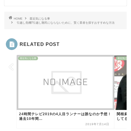
HOME
最近気になる事
引越し危機⁉引越し難民にならないために、賢く業者を探すおすすめな方法
RELATED POST
最近気になる事
最近気にな
24時間テレビ2019の4人目ランナーは誰なのか予想！
関根麻
過去10年間...
してる
2019年7月14日