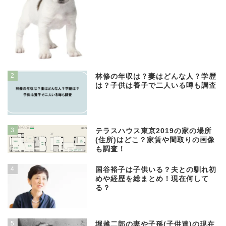
2
林修の年収は？妻はどんな人？学歴
は？子供は養子で二人いる噂も調査
3
テラスハウス東京2019の家の場所
(住所)はどこ？家賃や間取りの画像
も調査！
4
国谷裕子は子供いる？夫との馴れ初
めや経歴を総まとめ！現在何して
る？
5
堀越二郎の妻や子孫(子供達)の現在