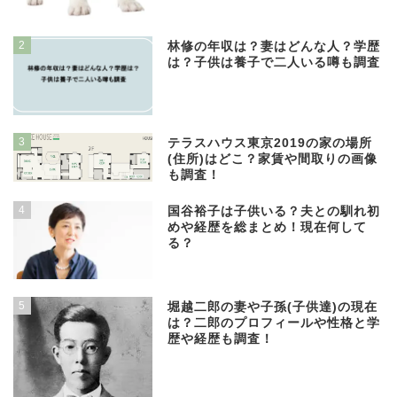
2
林修の年収は？妻はどんな人？学歴
は？子供は養子で二人いる噂も調査
3
テラスハウス東京2019の家の場所
(住所)はどこ？家賃や間取りの画像
も調査！
4
国谷裕子は子供いる？夫との馴れ初
めや経歴を総まとめ！現在何して
る？
5
堀越二郎の妻や子孫(子供達)の現在
は？二郎のプロフィールや性格と学
歴や経歴も調査！