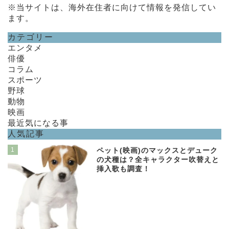
※当サイトは、海外在住者に向けて情報を発信してい
ます。
カテゴリー
エンタメ
俳優
コラム
スポーツ
野球
動物
映画
最近気になる事
人気記事
1
ペット(映画)のマックスとデューク
の犬種は？全キャラクター吹替えと
挿入歌も調査！