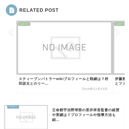
RELATED POST
スポーツ
スポーツ
スティーブンバトラーwikiプロフィールと戦績は？村
伊藤雅雪
田諒太とのリー...
とファイ
2019年12月22日
立命館宇治野球部の里井祥吾監督の経歴
や実績は？プロフィールや指導方法も
紹...