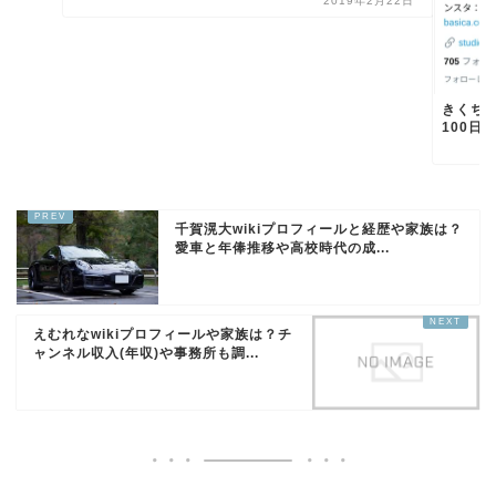
2019年2月22日
きくちゆ
100日ワ
千賀滉大wikiプロフィールと経歴や家族は？
愛車と年俸推移や高校時代の成...
えむれなwikiプロフィールや家族は？チ
ャンネル収入(年収)や事務所も調...