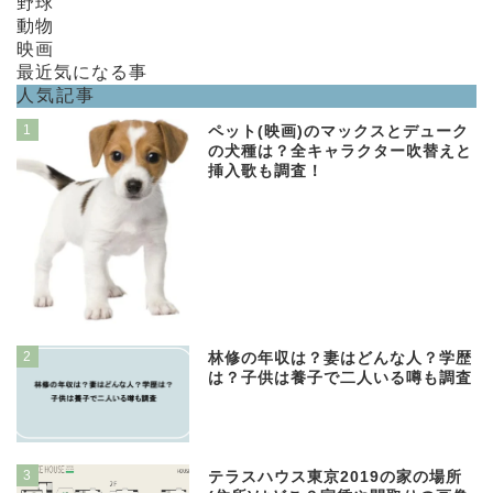
野球
動物
映画
最近気になる事
人気記事
1
ペット(映画)のマックスとデューク
の犬種は？全キャラクター吹替えと
挿入歌も調査！
2
林修の年収は？妻はどんな人？学歴
は？子供は養子で二人いる噂も調査
3
テラスハウス東京2019の家の場所