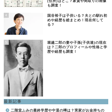
(住所)はどこ？家賃や間取りの画像
も調査！
4
国谷裕子は子供いる？夫との馴れ初
めや経歴を総まとめ！現在何して
る？
5
堀越二郎の妻や子孫(子供達)の現在
は？二郎のプロフィールや性格と学
歴や経歴も調査！
最新記事
二階堂ふみの最終学歴や中退の噂は？実家がお金持ちの