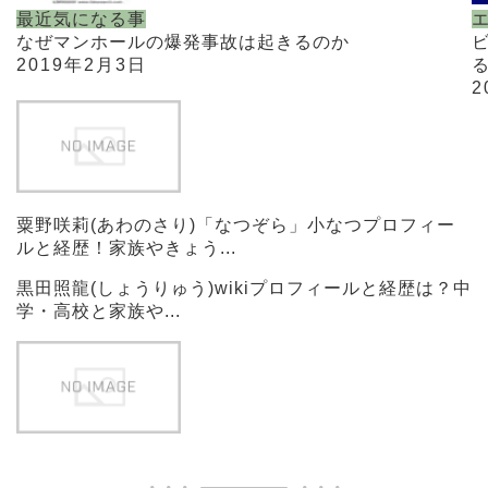
最近気になる事
なぜマンホールの爆発事故は起きるのか
2019年2月3日
2
粟野咲莉(あわのさり)「なつぞら」小なつプロフィー
ルと経歴！家族やきょう...
黒田照龍(しょうりゅう)wikiプロフィールと経歴は？中
学・高校と家族や...