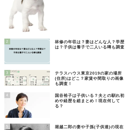
2
林修の年収は？妻はどんな人？学歴
は？子供は養子で二人いる噂も調査
3
テラスハウス東京2019の家の場所
(住所)はどこ？家賃や間取りの画像
も調査！
4
国谷裕子は子供いる？夫との馴れ初
めや経歴を総まとめ！現在何して
る？
5
堀越二郎の妻や子孫(子供達)の現在