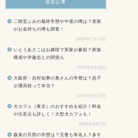
最新記事
二階堂ふみの最終学歴や中退の噂は？実家
がお金持ちの噂も調査！
2026年7月24日
いとうあさこはお嬢様で実家が豪邸？家族
構成や伊藤忠との関係も
2026年6月30日
大阪府・吉村知事の奥さんの学歴は？息子
が灘高校って本当？
2026年6月22日
犬カフェ（東京）のおすすめを紹介！料金
や注意点も詳しく！大型犬カフェも！
2026年6月7日
森泉の旦那の学歴は？元妻も有名人？多す