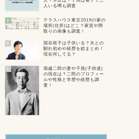
人？学歴は？子供は養子で二
人いる噂も調査
テラスハウス東京2019の家の
3
場所(住所)はどこ？家賃や間
取りの画像も調査！
国谷裕子は子供いる？夫との
4
馴れ初めや経歴を総まとめ！
現在何してる？
堀越二郎の妻や子孫(子供達)
5
の現在は？二郎のプロフィー
ルや性格と学歴や経歴も調
査！