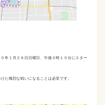
２０年１月２６日日曜日、午後０時１０分にスター
掛けた熾烈な戦いになることは必至です。