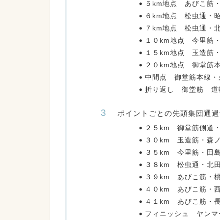
５km地点 あびこ筋
６km地点 松虫通・
７km地点 松虫通・
１０km地点 今里筋
１５km地点 玉造筋
２０km地点 御堂筋
中間点 御堂筋本線・
折り返し 御堂筋 道
ポイントごとの先頭集団通過
２５km 御堂筋側道
３０km 玉造筋・森
３５km 今里筋・田
３８km 松虫通・北
３９km あびこ筋・
４０km あびこ筋・
４１km あびこ筋・
フィニッシュ ヤンマ