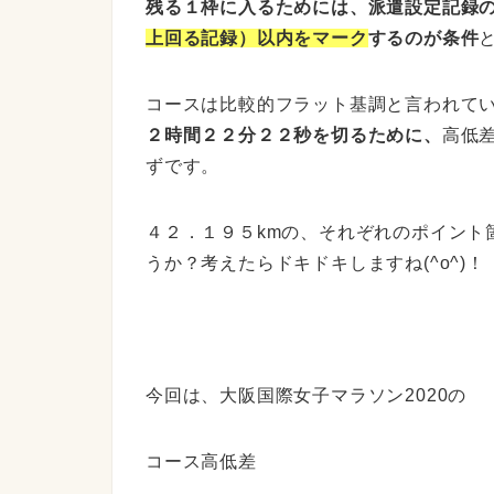
残る１枠に入るためには、派遣設定記録
上回る記録）以内をマーク
するのが条件
コースは比較的フラット基調と言われて
２時間２２分２２秒を切るために、
高低
ずです。
４２．１９５kmの、それぞれのポイント
うか？考えたらドキドキしますね(^o^)！
今回は、大阪国際女子マラソン2020の
コース高低差