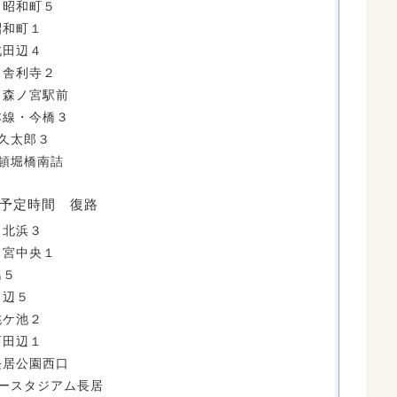
・昭和町５
昭和町１
北田辺４
・舎利寺２
・森ノ宮駅前
本線・今橋３
久太郎３
頓堀橋南詰
予定時間 復路
・北浜３
ノ宮中央１
島５
田辺５
桃ケ池２
西田辺１
長居公園西口
ースタジアム長居