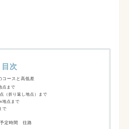
目次
0のコースと高低差
地点まで
地点（折り返し地点）まで
m地点まで
まで
予定時間 往路