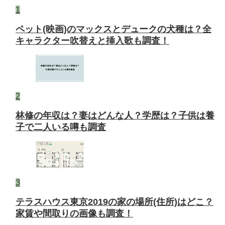
1
ペット(映画)のマックスとデュークの犬種は？全
キャラクター吹替えと挿入歌も調査！
2
林修の年収は？妻はどんな人？学歴は？子供は養
子で二人いる噂も調査
3
テラスハウス東京2019の家の場所(住所)はどこ？
家賃や間取りの画像も調査！