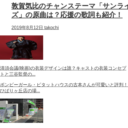
敦賀気比のチャンステーマ「サンラ
ズ」の原曲は？応援の歌詞も紹介！
2019年8月12日
takochi
清須会議(映画)の衣装デザインは誰？キャストの衣装コンセプ
トと三谷監督の...
ボンビーガール・ピタットハウスの古本さんが可愛いと評判！
ひばりヶ丘店の場...