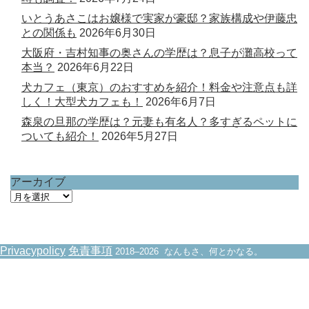
いとうあさこはお嬢様で実家が豪邸？家族構成や伊藤忠
との関係も
2026年6月30日
大阪府・吉村知事の奥さんの学歴は？息子が灘高校って
本当？
2026年6月22日
犬カフェ（東京）のおすすめを紹介！料金や注意点も詳
しく！大型犬カフェも！
2026年6月7日
森泉の旦那の学歴は？元妻も有名人？多すぎるペットに
ついても紹介！
2026年5月27日
アーカイブ
ア
ー
カ
イ
Privacypolicy
免責事項
2018–2026 なんもさ、何とかなる。
ブ