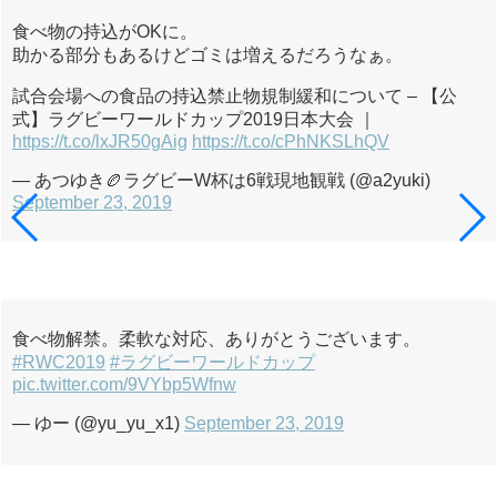
食べ物の持込がOKに。
助かる部分もあるけどゴミは増えるだろうなぁ。
試合会場への食品の持込禁止物規制緩和について – 【公
式】ラグビーワールドカップ2019日本大会 ｜
https://t.co/lxJR50gAig
https://t.co/cPhNKSLhQV
— あつゆき🏉ラグビーW杯は6戦現地観戦 (@a2yuki)
September 23, 2019
食べ物解禁。柔軟な対応、ありがとうございます。
#RWC2019
#ラグビーワールドカップ
pic.twitter.com/9VYbp5Wfnw
— ゆー (@yu_yu_x1)
September 23, 2019