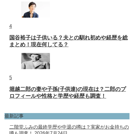
4
国谷裕子は子供いる？夫との馴れ初めや経歴を総
まとめ！現在何してる？
5
堀越二郎の妻や子孫(子供達)の現在は？二郎のプ
ロフィールや性格と学歴や経歴も調査！
最新記事
二階堂ふみの最終学歴や中退の噂は？実家がお金持ちの
噂も調査！
2026年7月24日