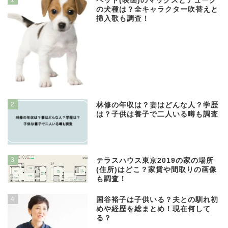
ペット(映画)のマックスとデューク
の犬種は？全キャラクター吹替えと
挿入歌も調査！
2
林修の年収は？妻はどんな人？学歴
は？子供は養子で二人いる噂も調査
3
テラスハウス東京2019の家の場所
(住所)はどこ？家賃や間取りの画像
も調査！
4
国谷裕子は子供いる？夫との馴れ初
めや経歴を総まとめ！現在何して
る？