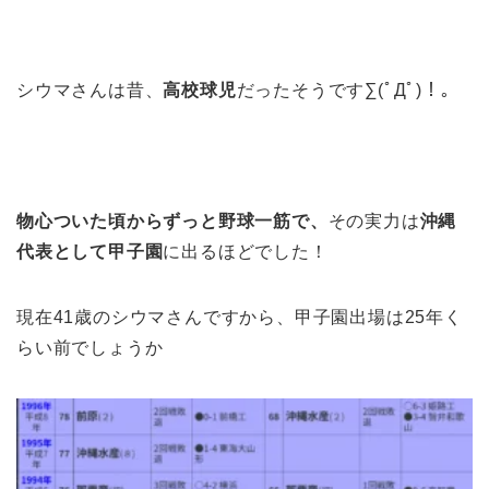
シウマさんは昔、
高校球児
だったそうです∑(ﾟДﾟ)！。
物心ついた頃からずっと野球一筋で、
その実力は
沖縄
代表として甲子園
に出るほどでした！
現在41歳のシウマさんですから、甲子園出場は25年く
らい前でしょうか