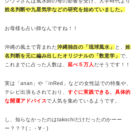
シウマさんは風水師の母の影響を受け、大学時代より
姓名判断や九星気学などの研究を始めていました。
お母様も占い師なんですね！！
沖縄の風土で育まれた
沖縄独自の
「琉球風水」
と、
姓
名判断を元に編み出したオリジナルの
「数意学」
で、
これまでに占った人数は、
延べ５万人
だそうです！！
実は「anan」や「inRed」などの女性誌での特集や、
テレビ出演もされており、
すぐに実践できる、具体的
な開運アドバイス
で人気を集めているようです。
し、知らなかったのはtakochiだけだったのかーー
ー？？？(；・∀・)