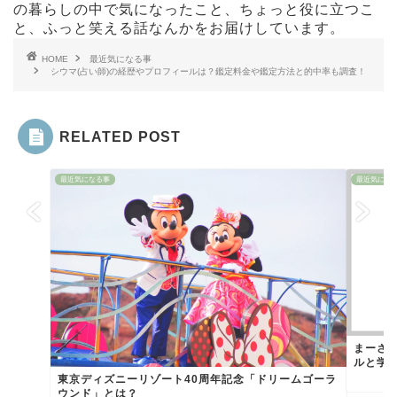
の暮らしの中で気になったこと、ちょっと役に立つこ
と、ふっと笑える話なんかをお届けしています。
HOME
最近気になる事
シウマ(占い師)の経歴やプロフィールは？鑑定料金や鑑定方法と的中率も調査！
RELATED POST
最近気になる事
最近気にな
まーさ
ルと学歴
東京ディズニーリゾート40周年記念「ドリームゴーラ
ウンド」とは？