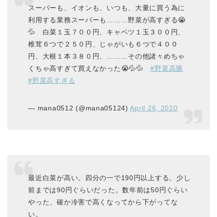
スーパーも、イオンも、いつも、大量に買う為に
利用する業務スーパーも………野菜が高すぎる😭
💦 白菜１玉７００円、キャベツ１玉３００円、
椎茸６つで２５０円、じゃがいも６つで４００
円、大根１本３８０円、………その他諸々めちゃ
くちゃ高すぎて買えなかった😭💦💦
#野菜高騰
#野菜高すぎる
— mana0512 (@mana05124)
April 26, 2020
最近白菜が高い。四分の一で190円以上する。少し
前までは90円ぐらいだった。数年前は50円ぐらい
やった、確か冷害で高くなってから下がってな
い。