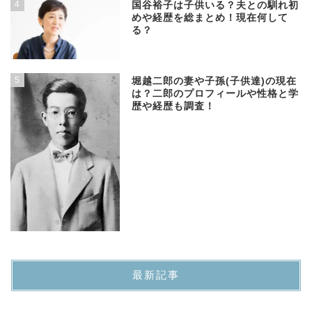
4
国谷裕子は子供いる？夫との馴れ初
めや経歴を総まとめ！現在何して
る？
5
堀越二郎の妻や子孫(子供達)の現在
は？二郎のプロフィールや性格と学
歴や経歴も調査！
最新記事