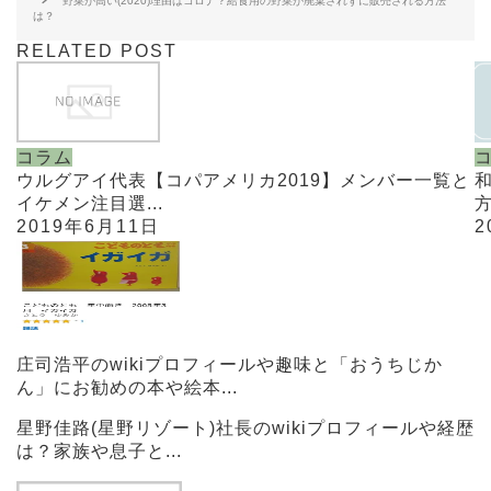
野菜が高い(2020)理由はコロナ？給食用の野菜が廃棄されずに販売される方法
は？
RELATED POST
コラム
ウルグアイ代表【コパアメリカ2019】メンバー一覧と
イケメン注目選...
方
2019年6月11日
2
庄司浩平のwikiプロフィールや趣味と「おうちじか
ん」にお勧めの本や絵本...
星野佳路(星野リゾート)社長のwikiプロフィールや経歴
は？家族や息子と...