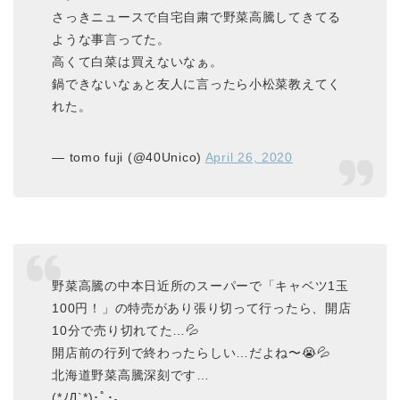
さっきニュースで自宅自粛で野菜高騰してきてる
ような事言ってた。
高くて白菜は買えないなぁ。
鍋できないなぁと友人に言ったら小松菜教えてく
れた。
— tomo fuji (@40Unico)
April 26, 2020
野菜高騰の中本日近所のスーパーで「キャベツ1玉
100円！」の特売があり張り切って行ったら、開店
10分で売り切れてた…💦
開店前の行列で終わったらしい…だよね〜😭💦
北海道野菜高騰深刻です…
(*ﾉД`*)･ﾟ･。