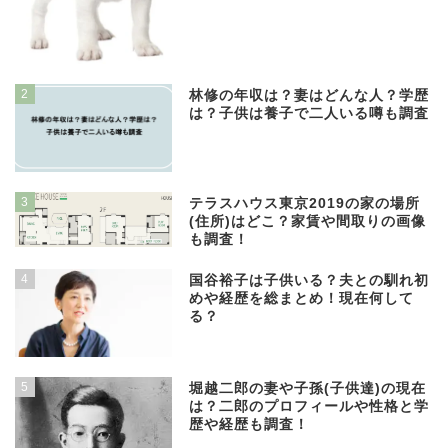
2
林修の年収は？妻はどんな人？学歴
は？子供は養子で二人いる噂も調査
3
テラスハウス東京2019の家の場所
(住所)はどこ？家賃や間取りの画像
も調査！
4
国谷裕子は子供いる？夫との馴れ初
めや経歴を総まとめ！現在何して
る？
5
堀越二郎の妻や子孫(子供達)の現在
は？二郎のプロフィールや性格と学
歴や経歴も調査！