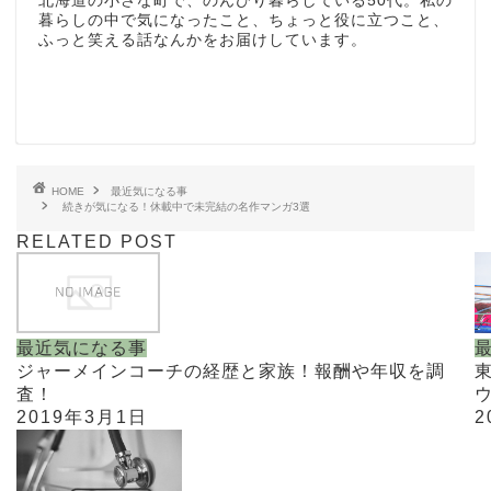
北海道の小さな町で、のんびり暮らしている50代。私の
暮らしの中で気になったこと、ちょっと役に立つこと、
ふっと笑える話なんかをお届けしています。
HOME
最近気になる事
続きが気になる！休載中で未完結の名作マンガ3選
RELATED POST
最近気になる事
ジャーメインコーチの経歴と家族！報酬や年収を調
査！
2019年3月1日
2