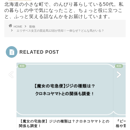
北海道の小さな町で、のんびり暮らしている50代。私
の暮らしの中で気になったこと、ちょっと役に立つこ
と、ふっと笑える話なんかをお届けしています。
HOME
動物
エリザベス女王の競走馬12頭が売却！一体なぜ？どんな馬がいる？
RELATED POST
動物
動物
【魔女の宅急便】ジジの種類は？クロネコヤマトとの
『ピー
関係も調査！
格や育