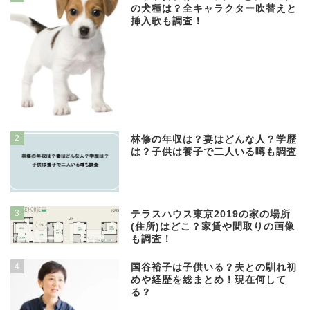
の犬種は？全キャラクター吹替えと
挿入歌も調査！
2
林修の年収は？妻はどんな人？学歴
は？子供は養子で二人いる噂も調査
3
テラスハウス東京2019の家の場所
(住所)はどこ？家賃や間取りの画像
も調査！
4
国谷裕子は子供いる？夫との馴れ初
めや経歴を総まとめ！現在何して
る？