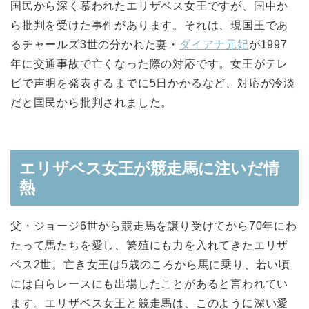
国民から深く慕われたエリザベス女王ですが、国中か
ら批判を受けた事件があります。それは、現国王であ
るチャールズ3世の分かれた妻・
ダイアナ元妃
が1997
年に交通事故で亡くなった際の対応です。女王がテレ
ビで声明を発表するまでに5日かかるなど、対応が冷淡
だと国民から批判されました。
エリザベス女王が競走馬に注いだ情
熱
父・ジョージ6世から競走馬を譲り受けてから70年にわ
たって馬たちを愛し、繁殖にも力を入れてきたエリザ
ベス2世。亡き女王は5歳のころから馬に乗り、若い頃
には自らレースにも出場したことがあると言われてい
ます。エリザベス女王と競走馬は、このように深い愛