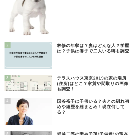
2
林修の年収は？妻はどんな人？学歴
は？子供は養子で二人いる噂も調査
3
テラスハウス東京2019の家の場所
(住所)はどこ？家賃や間取りの画像
も調査！
4
国谷裕子は子供いる？夫との馴れ初
めや経歴を総まとめ！現在何して
る？
5
堀越二郎の妻や子孫(子供達)の現在