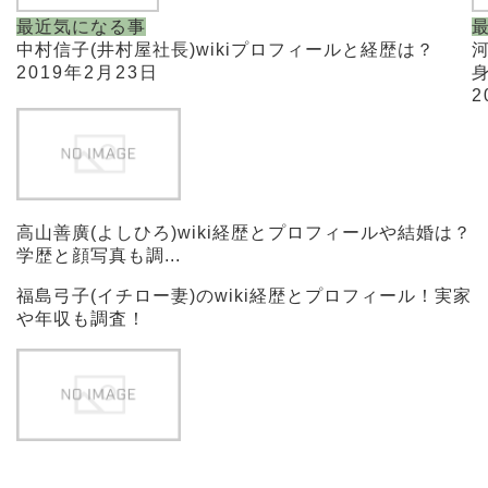
最近気になる事
中村信子(井村屋社長)wikiプロフィールと経歴は？
2019年2月23日
身
2
高山善廣(よしひろ)wiki経歴とプロフィールや結婚は？
学歴と顔写真も調...
福島弓子(イチロー妻)のwiki経歴とプロフィール！実家
や年収も調査！