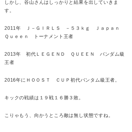
しかし、谷山さんはしっかりと結果を出していきま
す。
2011年 Ｊ－ＧＩＲＬＳ －５３ｋｇ Ｊａｐａｎ
Ｑｕｅｅｎ トーナメント王者
2013年 初代ＬＥＧＥＮＤ ＱＵＥＥＮ バンダム級
王者
2016年にＨＯＯＳＴ ＣＵＰ初代バンタム級王者。
キックの戦績は１９戦１６勝３敗。
こりゃもう、向かうところ敵は無し状態ですね。