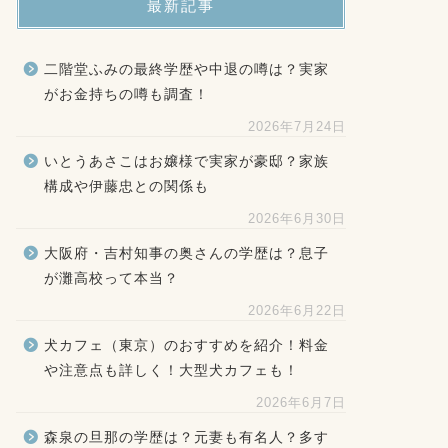
最新記事
二階堂ふみの最終学歴や中退の噂は？実家
がお金持ちの噂も調査！
2026年7月24日
いとうあさこはお嬢様で実家が豪邸？家族
構成や伊藤忠との関係も
2026年6月30日
大阪府・吉村知事の奥さんの学歴は？息子
が灘高校って本当？
2026年6月22日
犬カフェ（東京）のおすすめを紹介！料金
や注意点も詳しく！大型犬カフェも！
2026年6月7日
森泉の旦那の学歴は？元妻も有名人？多す