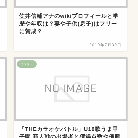
笠井信輔アナのwikiプロフィールと学
歴や年収は？妻や子供(息子)はフリー
に賛成？
日
2019年7月30日
エンタメ
「THEカラオケバトル」U18歌うま甲
子園 新人戦の出場者と獲得点数や優勝