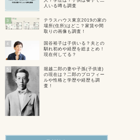
人？学歴は？子供は養子で二
人いる噂も調査
テラスハウス東京2019の家の
3
場所(住所)はどこ？家賃や間
取りの画像も調査！
国谷裕子は子供いる？夫との
4
馴れ初めや経歴を総まとめ！
現在何してる？
堀越二郎の妻や子孫(子供達)
5
の現在は？二郎のプロフィー
ルや性格と学歴や経歴も調
査！