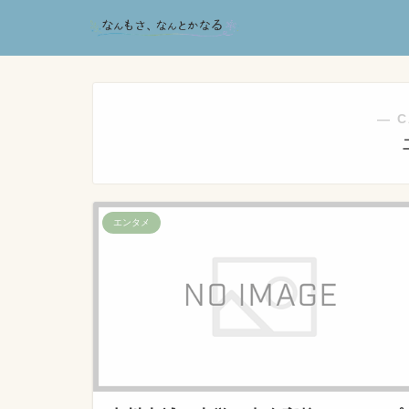
― C
エンタメ